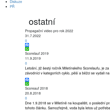
Diskuze
PŘ
ostatní
Propagační video pro rok 2022
31.7.2022
0
Facebook
WhatsApp
Scorelauf 2019
11.9.2019
0
Letošní, již šestý ročník Miletínského Scorelaufu, je z
závodníci v kategoriích cyklo, pěší a běžci se vydali 
Facebook
WhatsApp
Scoreauf 2018
20.8.2018
0
Dne 1.9.2018 se v Miletíně na koupališti, o poslední pr
tohoto článku. Samozřejmě, voda byla letos už potřeba 