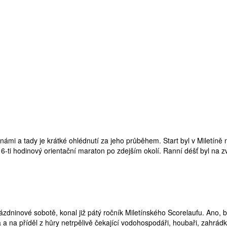
a námi a tady je krátké ohlédnutí za jeho průběhem. Start byl v Miletíně
na 6-ti hodinový orientační maraton po zdejším okolí. Ranní déšť byl na
ázdninové sobotě, konal již pátý ročník Miletínského Scorelaufu. Ano, by
a na příděl z hůry netrpělivě čekající vodohospodáři, houbaři, zahrádká