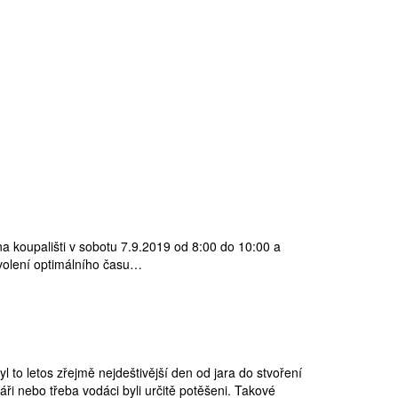
 na koupališti v sobotu 7.9.2019 od 8:00 do 10:00 a
 zvolení optimálního času…
l to letos zřejmě nejdeštivější den od jara do stvoření
ři nebo třeba vodáci byli určitě potěšeni. Takové