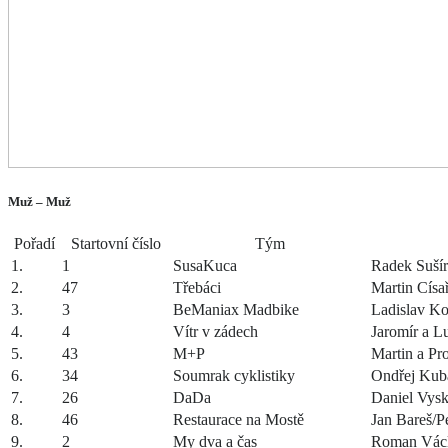
Muž – Muž
Pořadí
Startovní číslo
Tým
1.
1
SusaKuca
Radek Suší
2.
47
Třebáci
Martin Císa
3.
3
BeManiax Madbike
Ladislav K
4.
4
Vítr v zádech
Jaromír a L
5.
43
M+P
Martin a Pr
6.
34
Soumrak cyklistiky
Ondřej Kub
7.
26
DaDa
Daniel Vysk
8.
46
Restaurace na Mostě
Jan Bareš/P
9.
2
My dva a čas
Roman Václ