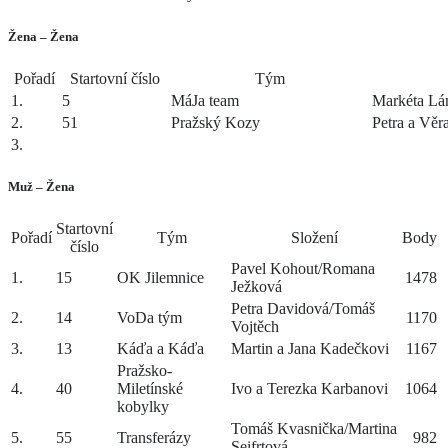
Žena – Žena
Pořadí
Startovní číslo
Tým
1.
5
MáJa team
Markéta Lá
2.
51
Pražský Kozy
Petra a Věr
3.
Muž – Žena
Startovní
Pořadí
Tým
Složení
Body
číslo
Pavel Kohout/Romana
1.
15
OK Jilemnice
1478
Ježková
Petra Davidová/Tomáš
2.
14
VoDa tým
1170
Vojtěch
3.
13
Káďa a Káďa
Martin a Jana Kadečkovi
1167
Pražsko-
4.
40
Miletínské
Ivo a Terezka Karbanovi
1064
kobylky
Tomáš Kvasnička/Martina
5.
55
Transferázy
982
Seifrtová