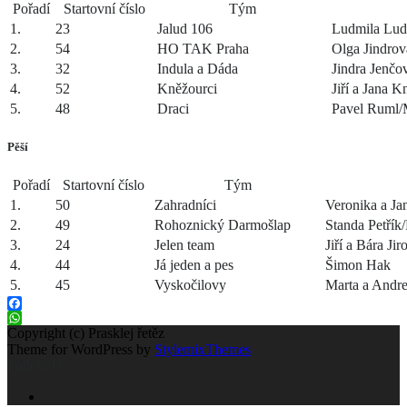
Pořadí
Startovní číslo
Tým
1.
23
Jalud 106
Ludmila Lud
2.
54
HO TAK Praha
Olga Jindrov
3.
32
Indula a Dáda
Jindra Jenč
4.
52
Kněžourci
Jiří a Jana 
5.
48
Draci
Pavel Ruml/M
Pěší
Pořadí
Startovní číslo
Tým
1.
50
Zahradníci
Veronika a Ja
2.
49
Rohoznický Darmošlap
Standa Petřík
3.
24
Jelen team
Jiří a Bára Jir
4.
44
Já jeden a pes
Šimon Hak
5.
45
Vyskočilovy
Marta a Andr
Facebook
WhatsApp
Copyright (c) Prasklej řetěz
Theme for WordPress by
StylemixThemes
Follow Us: