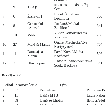
Michaela Tichá/Ondřej
6.
9
Ty a já
876
Šec
Luděk Šulc/Irena
7.
6
Žíznivci 1
863
Droznová
Orientační
Jan Jaroš/Michala
8.
8
841
nesmysl
Zoulíková
Viktor Kohout/Renata
9.
10
V&R
786
Vávrová
Ondřej Machačka/Eva
10.
27
Maki & Makak
764
Kostyšynová
Rumcajs a
Pavel Kováč/Mirka
11.
11
593
Manka
Kováčová
Antonín Jedlička/Miluška
12.
7
Hlavně přežít
341
Souk. Bučková
Dospělý – Dítě
Pořadí
Startovní číslo
Tým
1.
17
Pospateam
Petr a Jan P
2.
41
LaMa MTB
Laura Palou
3.
18
Laně ze Lhotky
Ilona a Adél