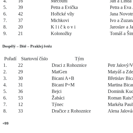
4.
16
Mečouni
Jan a Linda
5.
39
Petra a Evička
Petra a Eva
6.
42
Hořické víly
Jana Novotn
7.
37
Michkovi
Ivo a Zuzan
8.
20
K l i č k o v i
Jaroslav a J
9.
21
Kolonožky
Tomáš a Ši
Dospělý – Dítě – Praklej řetěz
Pořadí
Startovní číslo
Tým
1.
22
Draci z Rohoznice
Petr Jalový/V
2.
29
MatGen
Matyáš a Zde
3.
30
Bicani A+B
Břetislav Bi
4.
31
Bicani P+M
Martina Bica
5.
36
Bejci
Dominik Kud
6.
53
Žabáci
Roman Rais/
7.
12
Týnec
Markéta Paul
8.
33
Dračice z Rohoznice
Alena Jalová
+99